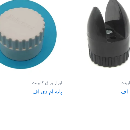
ابینت
ابزار یراق کابینت
 اف
پایه ام دی اف