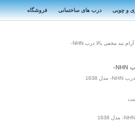
ی و چوبی
درب های ساختمانی
فروشگاه
آرام بند مخفی بالا درب NHN-
NH-
دل 1638
ینت