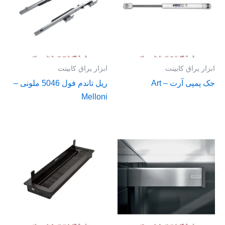
ابزار یراق کابینت
ابزار یراق کابینت
جک پمپی آرت – Art
ریل تاندم فول 5046 ملونی –
Melloni