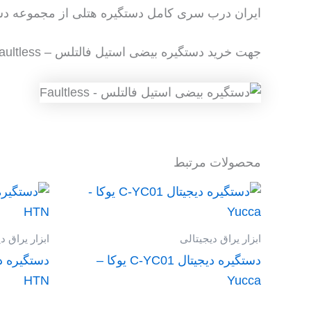
ایران درب سری کامل دستگیره هتلی از مجموعه دستگی
جهت خرید دستگیره بیضی استیل فالتلس – Faultless و سایر دستگیره دیجیتالی با واحد فروش در ارتباط باشید
محصولات مرتبط
ابزار یراق دیجیتالی
ابزار یراق د
دستگیره دیجیتال C-YC01 یوکا –
HTN
Yucca