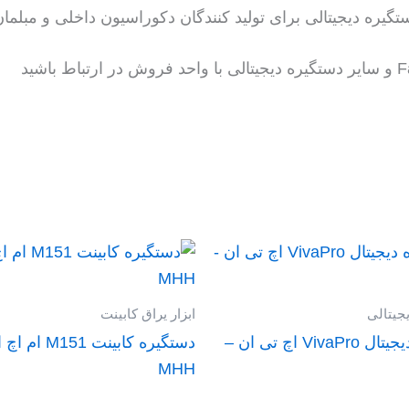
ره دیجیتالی برای تولید کنندگان دکوراسیون داخلی و مبلمان 
یجیتالی
ابزار یراق کابینت
دستگیره دیجیتال VivaPro اچ تی ان –
دستگیره کابینت M151
MHH