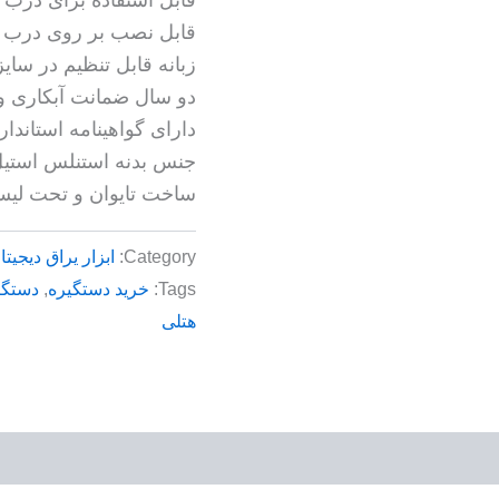
قابل نصب بر روى درب بــا ضخامت
زبانه قابل تنظیم در سایز هاى 6 و 7 س
دو سال ضمانت آبکارى و
داراى گواهینامه استاندار
جنس بدنه استنلس استی
ساخت تایوان و تحت لیس
Category:
ابزار یراق دیجیتا
Tags:
خرید دستگیره
,
دستگی
هتلی