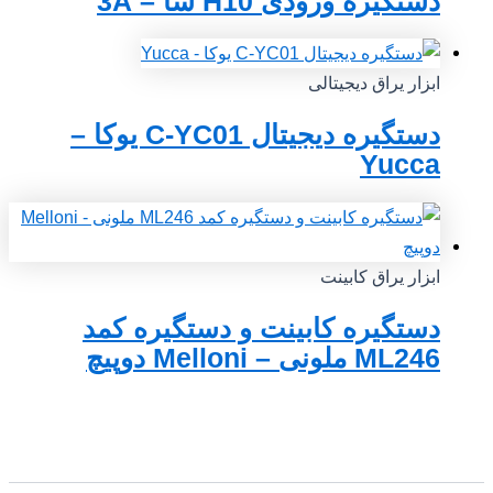
دستگیره ورودی H10 سآ – 3A
ابزار یراق دیجیتالی
دستگیره دیجیتال C-YC01 یوکا –
Yucca
ابزار یراق کابینت
دستگیره کابینت و دستگیره کمد
ML246 ملونی – Melloni دوپیچ