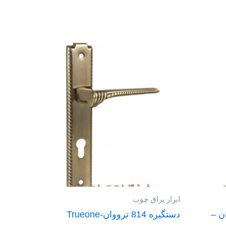
ابزار یراق چوب
اچ تی ان –
دستگیره 814 ترووان-Trueone