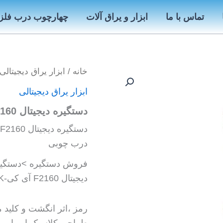
تماس با ما
ابزار و یراق آلات
چهارچوب درب فلز
خانه
/
ابزار یراق دیجیتالی
ابزار یراق دیجیتالی
دستگیره دیجیتال F2160 آی کی-IK
درب چوبی
فروش دستگیره >دستگیره
دیجیتال F2160 آی کی-IK
رمز ،اثر انگشت و کلید 
طراحی کلاسیک اروپایی