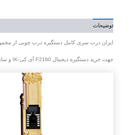
توضیحات
ایران درب سری کامل دستگیره درب چوبی از مجموعه ا
جهت خرید دستگیره دیجیتال F2160 آی کی-IK و سایر ابزار یراق دیجیتالی با واحد فروش در ارتباط باشید