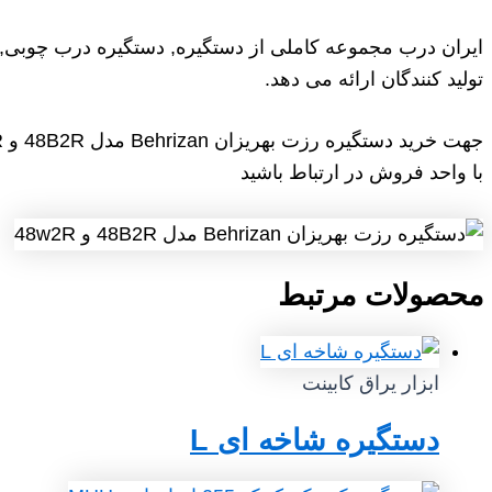
ایران درب مجموعه کاملی از دستگیره, دستگیره درب چوبی, د
تولید کنندگان ارائه می دهد.
جهت خرید دستگیره رزت بهریزان Behrizan مدل 48B2R و 48w2R
با واحد فروش در ارتباط باشید
محصولات مرتبط
ابزار یراق کابینت
دستگیره شاخه ای L