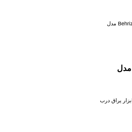
/ دستگیره رزت بهریزان Behrizan مدل
 دستگیره رزت بهریزان Behrizan مدل
بزار یراق درب