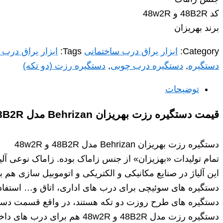
کد 48B2R و 48w2R
برند بهریزان
Category:
ابزار یراق درب ساختمانی
Tags:
ابزار یراق درب 
دستگیره
,
دستگیره درب چوبی
,
دستگیره رزت (دو تکه)
توضیحات
قیمت دستگیره رزت بهریزان Behrizan مدل 48B2R
دستگیره رزت بهریزان Behrizan مدل 48B2R و 48w2R
تمام تولیدات «بهزیزان» از جنس زاماک بوده. زاماک نوعی آ
این آلیاژ در صنایع مکانیکی و الکتریکی و اتوموبیل سازی هم 
دستگیره های سوئیچی برای درب های اداری، اتاق و… استفاد
دستگیره های طرح روزت دو تکه هستند، در واقع قسمت دستگ
دستگیره رزت مدل 48B2R و 48w2R هم برای درب های داخلی و هم درب های ورودی معمولی و یا ضد سرقت و نیز برای درب سرویس بهداشتی کاربرد دارد.