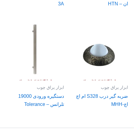
ان – HTN
3A
ابزار یراق چوب
ابزار یراق چوب
ضربه گیر درب S328 ام اچ
دستگیره ورودی 19000
اچ-MHH
تلرانس – Tolerance