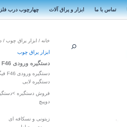
تماس با ما
ابزار و یراق آلات
چهارچوب درب فلز
خانه
/
ابزار یراق چوب
/ دستگی
ابزار یراق چوب
دستگیره ورودی F46 فیگارو – Figaro دوپیچ
دستگیره لابی
دوپیچ
زیتونی و نسکافه ای
ورودی و حیاطی