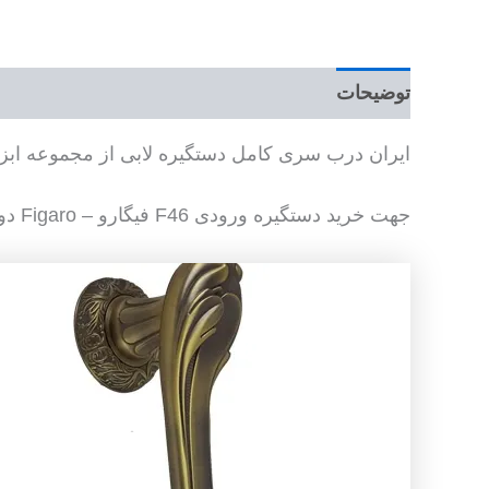
توضیحات
ایران درب سری کامل دستگیره لابی از مجموعه ابزار
جهت خرید دستگیره ورودی F46 فیگارو – Figaro دوپیچ و سایر ابزار یراق چوب با واحد فروش در ارتباط باشید