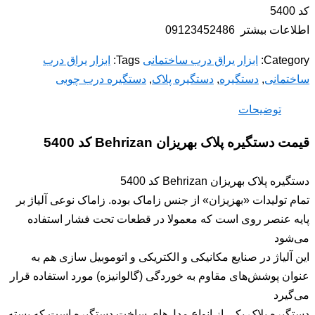
کد 5400
اطلاعات بیشتر 09123452486
Category:
ابزار یراق درب ساختمانی
Tags:
ابزار یراق درب
ساختمانی
,
دستگیره
,
دستگیره پلاک
,
دستگیره درب چوبی
توضیحات
قیمت دستگیره پلاک بهریزان Behrizan کد 5400
دستگیره پلاک بهریزان Behrizan کد 5400
تمام تولیدات «بهزیزان» از جنس زاماک بوده. زاماک نوعی آلیاژ بر
پایه عنصر روی است که معمولا در قطعات تحت فشار استفاده
می‌شود
این آلیاژ در صنایع مکانیکی و الکتریکی و اتوموبیل سازی هم به
عنوان پوشش‌های مقاوم به خوردگی (گالوانیزه) مورد استفاده قرار
می‌گیرد
دستگیره پلاک یکی از انواع مدل‌های ساخت دستگیره‌ است که بسته