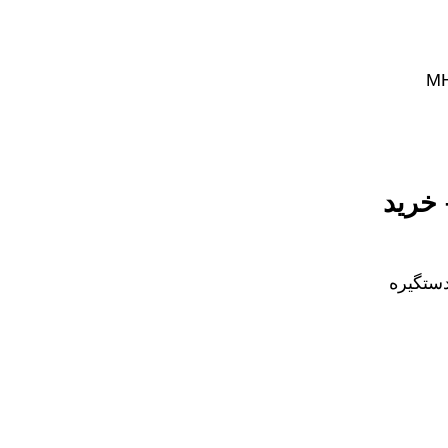
بینت M369 ام اچ اچ-MHH – خرید
ستگیره