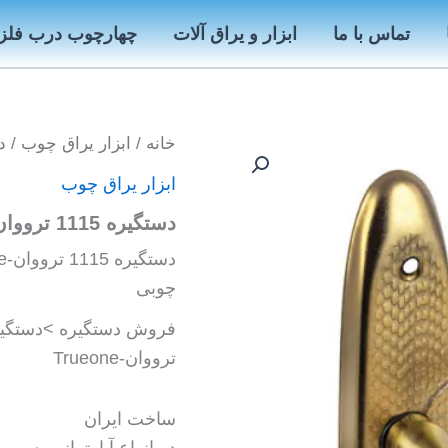
تماس با ما
ابزار و یراق آلات
چهارچوب درب فلز
خانه
/
ابزار یراق چوب
/ دستگیر
ابزار یراق چوب
دستگیره 1115 ترووان-Trueone
چوبی
ترووان-Trueone
ساخت ایران
در انواع آپارتمانی، سر