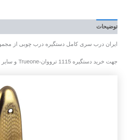
توضیحات
ایران درب سری کامل دستگیره درب چوبی از مجموعه ا
جهت خرید دستگیره 1115 ترووان-Trueone و سایر ابزار یراق چوب با واحد فروش در ارتباط باشید