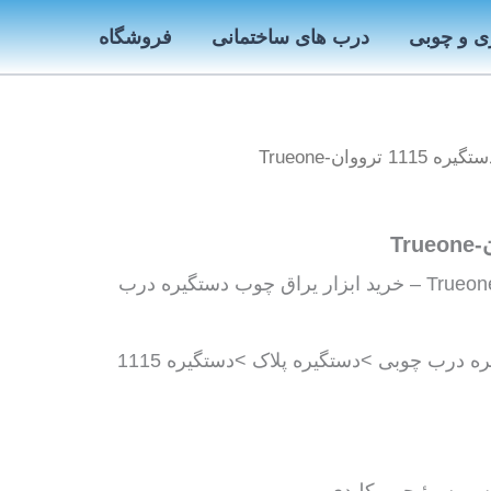
ی و چوبی
درب های ساختمانی
فروشگاه
ه 1115 ترووان-Trueone
دستگیره 1115 ترووان-Trueone – خرید ابزار یراق چوب دستگیره درب
فروش دستگیره >دستگیره درب چوبی >دستگیره پلاک >دستگیره 1115
ویس، سوئیچی، کلیدی