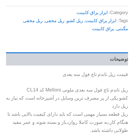
Category:
ابزار یراق کابینت
Tags:
ابزار یراق کابینت
,
ریل کشو
,
ریل مخفی
,
ریل مخفی
مگنتی
,
یراق کابینت
توضیحات
قیمت ریل تاندم تاچ فول سه بعدی
ریل تاندم تاچ فول سه بعدی ملونی Melloni کد CL14
کشو یکی از پر مصرف ترین وسایل در آشپزخانه است که نیاز به
ریل دارد
ریل قطعه بسیار مهمی است که باید دارای کیفیت بالایی باشد تا
هنگام کار،به صورت کاملا روان،باز و بسته شوند و عمر مفید
طولانی داشته باشد.