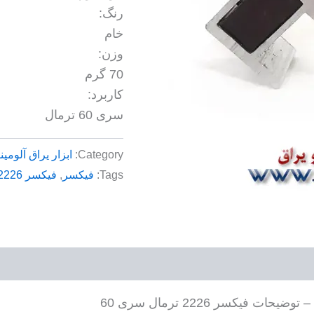
رنگ:
خام
وزن:
70 گرم
کاربرد:
سری 60 ترمال
Category:
ابزار یراق آلومین
Tags:
فیکسر
,
فیکسر 2226 ترمال