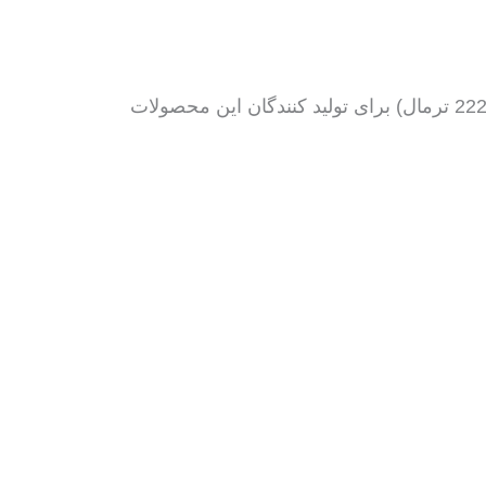
ایران درب مجموعه کاملی از یراق آلات درب و پنجره های آلومینیومی ازجمله (فیکسر, فیکسر دکمه ای, فیکسر 2226 ترمال) برای تولید کنندگان این محصولات