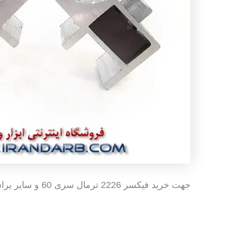
جهت خرید فیکسر 2226 ترمال سری 60 و سایر یراق آلات درب و پنجره های آلومینیومی و UPVC با واحد فروش در ارتباط باشید.