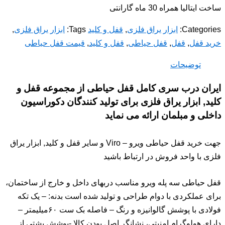
ساخت ایتالیا همراه 30 ماه گارانتی
Categories:
ابزار یراق فلزی
,
قفل و کلید
Tags:
ابزار یراق فلزی
,
خرید قفل
,
قفل
,
قفل حیاطی
,
قفل و کلید
,
قیمت قفل حیاطی
توضیحات
ایران درب سری کامل قفل حیاطی از مجموعه قفل و
کلید, ابزار یراق فلزی برای تولید کنندگان دکوراسیون
داخلی و مبلمان ارائه می نماید
جهت خرید قفل حیاطی ویرو – Viro و سایر قفل و کلید, ابزار یراق
فلزی با واحد فروش در ارتباط باشید
قفل حیاطی سه پله ویرو مناسب دربهای داخل و خارج از ساختمان،
برای عملکردی با دوام طراحی و تولید شده است بدنه: – یک تکه
فولادی با پوشش گالوانیزه و رنگ – فاصله بک ست ۶۰میلیمتر –
دارای هولوگرام امنیتی، نشانگر اصل بودن کالا -پوشش پشتی از