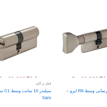
قفل و کلید
سیلندر آپارتمانی وسط R6 ایزو –
سیلندر 10
Saro