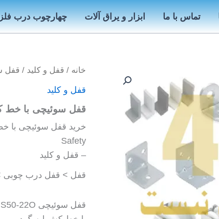
تماس با ما
ابزار و یراق آلات
چهارچوب درب فلز
خانه
/
قفل و کلید
/ قفل س
قفل و کلید
قفل سوئیچی با خط ک
Safety
– قفل و کلید
قفل > قفل درب چوبی >
قفل سوئیچی S50-22O لوکس
با خط کش لبه گرد