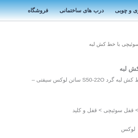
ی و چوبی
درب های ساختمانی
فروشگاه
وئیچی با خط کش لبه
ش لبه
خرید قفل سوئیچی با خط کش لبه گرد S50-22O ساتن لوکس سیفتی –
 قفل سوئیچی > قفل و کلید