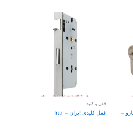
قفل و کلید
 سانت وسط C1 سارو –
قفل کلیدی ایران – Iran