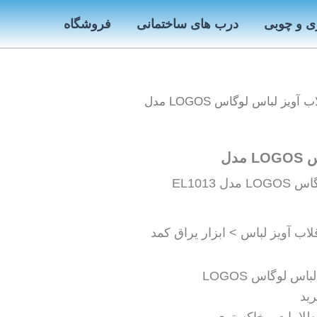
ی و چوبی
درب های ساختمانی
فروشگاه
 آویز لباس لوگاس LOGOS مدل
مدل
 EL1013
اب آویز لباس > ابزار یراق کمد
س لوگاس LOGOS
ید
لامات ، خاکستری