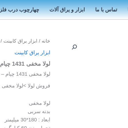
تماس با ما
ابزار و یراق آلات
چهارچوب درب فلز
خانه
/
ابزار یراق کابینت
/ لو
ابزار یراق کابینت
لولا مخفی 1431 چیام – Ceam
لولا مخفی 1431 چیام – Ceam – خرید ابزار یراق کابینت لولا مخفی
فروش لولا >لولا مخفی >لولا مخفی 
لولا مخفی
بدنه سربی
ابعاد : 180*30 میلیمتر
تحمل وزن 60 کیلوگرم بابت هر لولا