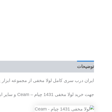
توضیحات
ایران درب سری کامل لولا مخفی از مجموعه ابزار یرا
جهت خرید لولا مخفی 1431 چیام – Ceam و سایر ابزار یراق کابینت با واحد فروش در ارتباط باشید