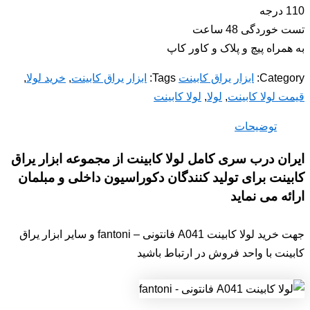
110 درجه
تست خوردگی 48 ساعت
به همراه پیچ و پلاک و کاور کاپ
Category:
ابزار یراق کابینت
Tags:
ابزار یراق کابینت
,
خرید لولا
,
قیمت لولا کابینت
,
لولا
,
لولا کابینت
توضیحات
ایران درب سری کامل لولا کابینت از مجموعه ابزار یراق
کابینت برای تولید کنندگان دکوراسیون داخلی و مبلمان
ارائه می نماید
جهت خرید لولا کابینت A041 فانتونی – fantoni و سایر ابزار یراق
کابینت با واحد فروش در ارتباط باشید