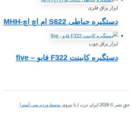
ابزار یراق فلزی
دستگیره حیاطی S622 ام اچ اچ-MHH
ابزار یراق چوب
دستگیره کابینت F322 فایو – five
حقِ نشر © 2026 ایران درب | با نیروی
پوستهٔ وردپرسی آسترا