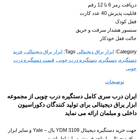
دریافت رمز 6 تا 12 رقم
قابلیت پذیرش 40 عدد کارت
قفل کودک
سنسور هشدار سرقت و حریق
حالت قفل خودکار
Category:
ابزار یراق دیجیتالی
Tags:
ابزار یراق دیجیتالی
,
خرید
دستگیره
,
دستگیره
,
دستگیره درب چوبی
,
قیمت دستگیره درب
چوبی
توضیحات
ایران درب سری کامل دستگیره درب چوبی از مجموعه
ابزار یراق دیجیتالی برای تولید کنندگان دکوراسیون
داخلی و مبلمان ارائه می نماید
جهت خرید دستگیره دیجیتال YDM 3109 یال – Yale و سایر ابزار
یراق دیجیتالی با واحد فروش در ارتباط باشید