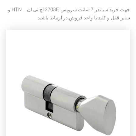
جهت خرید سیلندر 7 سانت سرویس 2703E اچ تی ان – HTN و
سایر قفل و کلید با واحد فروش در ارتباط باشید