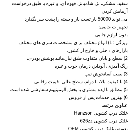
سفید، مشکی، بژ، شامپانژ، قهوه ای، و غیره یا طبق درخواست
آزمایش کردن:
می تواند 50000 بار تست باز و بسته را پشت سر بگذارد
تجهیزات جانبی:
بدون لوازم جانبی
ویژگی : 1) انواع مختلف برای مشخصات سری های مختلف
بازارهای داخلی و خارج از کشور.
2) سطح و پایان متفاوت طبق نیاز.مانند پوشش پودری،
رنگ آمیزی، آنودایز، درمان چوب و غیره
3) نصب آسانخوش تیپ
4) با کیفیت بالا، با دوام، سطح عالی، قیمت رقابتی.
5) مطابق با ایده مشتری یا بخش آلومینیوم سفارشی شده است
6) بهترین خدمات پس از فروش
عناوین مرتبط
غلتک درب کشویی Hanzson
غلتک درب کشویی 626zz
تعویض غلتک درب کشویی OEM