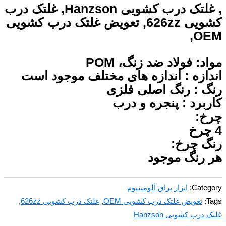
, غلتک درب کشویی Hanzson, غلتک درب
کشویی 626zz, تعویض غلتک درب کشویی
OEM,
مواد: فولاد ضد زنگ، POM
اندازه : اندازه های مختلف موجود است
رنگ : رنگ اصلی فلزی
کاربرد : پنجره و درب
چرخ:
4 چرخ
رنگ چرخ:
هر رنگ موجود
Category:
ابزار یراق آلومینیوم
Tags:
تعویض غلتک درب کشویی OEM
,
غلتک درب کشویی 626zz
,
غلتک درب کشویی Hanzson