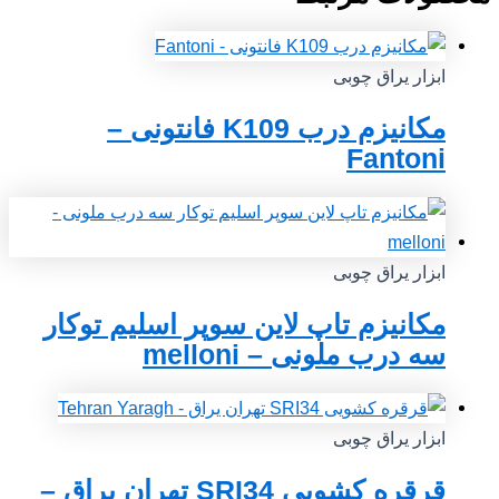
ابزار یراق چوبی
مکانیزم درب K109 فانتونی –
Fantoni
ابزار یراق چوبی
مکانیزم تاپ لاین سوپر اسلیم توکار
سه درب ملونی – melloni
ابزار یراق چوبی
قرقره کشویی SRI34 تهران یراق –