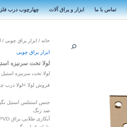
تماس با ما
ابزار و یراق آلات
چهارچوب درب فلز
خانه
/
ابزار یراق چوبی
/ ل
ابزار یراق چوبی
لولا تخت سرنیزه استیل
لولا تخت سرنیزه استیل نمره 5 – خرید ابزار یراق چوبی ل
فروش لولا >لولا درب چو
جنس استنلس استیل نگی
ضد زنگ
آبکارى طلایى براق PVD
داراى 4 بلبرینگ