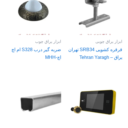
ابزار یراق چوبی
ابزار یراق چوب
قرقره کشویی SRB34 تهران
ضربه گیر درب S328 ام اچ
یراق – Tehran Yaragh
اچ-MHH