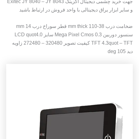
جهت خرید چشمی دیجیتال اگزیتک Exitec JY 8040 – JY 8043
و سایر ابزار یراق دیجیتالی با واحد فروش در ارتباط باشید
ضخامت درب 38-110 mm thick قطر سوراخ درب 14 mm
سنسور دوربین 0.3 Mega Pixel Cmos سایز LCD quot4.0
TFT 4.3quot – TFT کیفیت تصویر 320480 – 272480 زاویه
دید deg 105